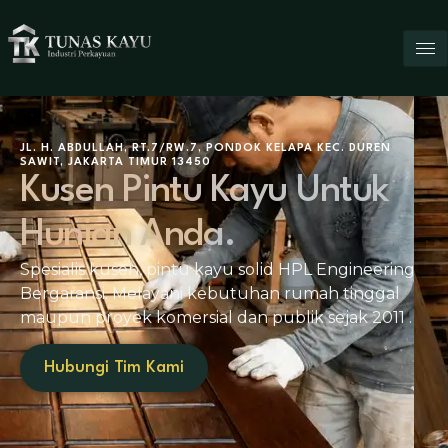
JL. H. ABDULLAH, RT.7/RW.7, PONDOK KELAPA KEC. DUREN
SAWIT, JAKARTA TIMUR 13450
Kusen Pintu Kayu Untuk
Hunian Anda.
Spesialis kusen, pintu kayu solid HPL Engineering
Bergaransi. Melayani kebutuhan rumah tinggal
maupun proyek komersial dan publik sejak 2011 .
Hubungi Tim Kami