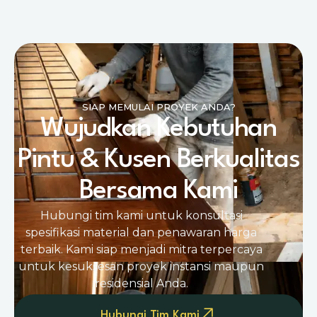
SIAP MEMULAI PROYEK ANDA?
Wujudkan Kebutuhan
Pintu & Kusen Berkualitas
Bersama Kami
Hubungi tim kami untuk konsultasi
spesifikasi material dan penawaran harga
terbaik. Kami siap menjadi mitra terpercaya
untuk kesuksesan proyek instansi maupun
residensial Anda.
Hubungi Tim Kami