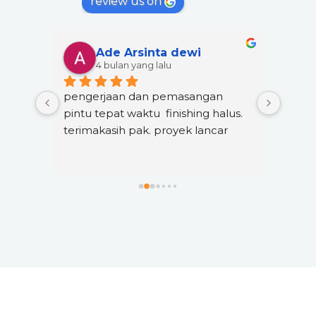
review us on
Ade Arsinta dewi
4 bulan yang lalu
pengerjaan dan pemasangan 
Pesan
pintu tepat waktu  finishing halus. 
datan
terimakasih pak. proyek lancar
Kayu 
masih
masa